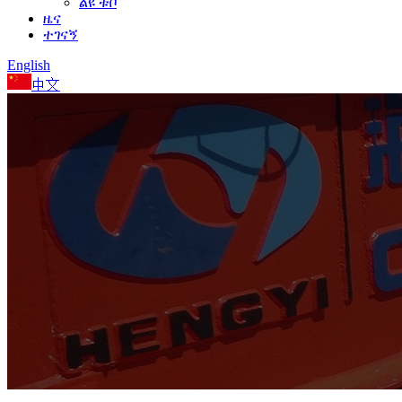
ልዩ ቱቦ
ዜና
ተገናኝ
English
中文