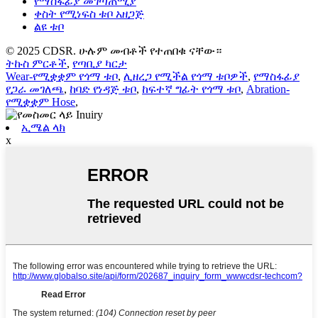
የማስፋፊያ መገጣጠሚያ
ቀስት የሚነፍስ ቱቦ አዘጋጅ
ልዩ ቱቦ
© 2025 CDSR. ሁሉም መብቶች የተጠበቁ ናቸው።
ትኩስ ምርቶች
,
የጣቢያ ካርታ
Wear-የሚቋቋም የጎማ ቱቦ
,
ሊዘረጋ የሚችል የጎማ ቱቦዎች
,
የማስፋፊያ
የጋራ መገለጫ
,
ከባድ የነዳጅ ቱቦ
,
ከፍተኛ ግፊት የጎማ ቱቦ
,
Abration-
የሚቋቋም Hose
,
ኢሜል ላክ
x