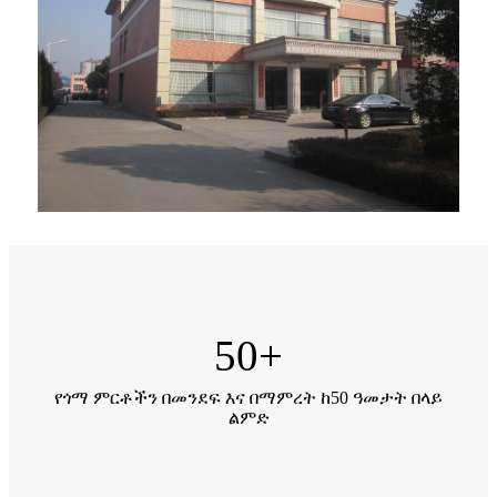
50
+
የጎማ ምርቶችን በመንደፍ እና በማምረት ከ50 ዓመታት በላይ
ልምድ