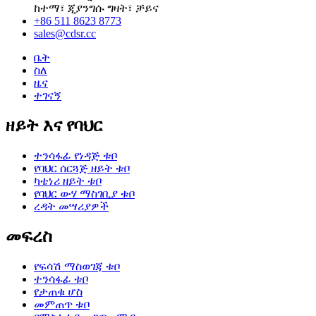
ከተማ፣ ጂያንግሱ ግዛት፣ ቻይና
+86 511 8623 8773
sales@cdsr.cc
ቤት
ስለ
ዜና
ተገናኝ
ዘይት እና የባህር
ተንሳፋፊ የነዳጅ ቱቦ
የባህር ሰርጓጅ ዘይት ቱቦ
ካቴነሪ ዘይት ቱቦ
የባህር ውሃ ማስገቢያ ቱቦ
ረዳት መሣሪያዎች
መፍረስ
የፍሳሽ ማስወገጃ ቱቦ
ተንሳፋፊ ቱቦ
የታጠቁ ሆስ
መምጠጥ ቱቦ