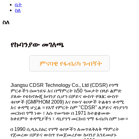
ቤት
ስለ
ስለ
የኩባንያው መገለጫ
ምናባዊ የፋብሪካ ጉብኝት
Jiangsu CDSR Technology Co., Ltd (CDSR) የጎማ
ምርቶችን በመንደፍ እና በማምረት ከ50 ዓመታት በላይ ልምድ
ያለው የቴክኖሎጂ ኩባንያ ሲሆን በቻይና ውስጥ የባህር ውስጥ
ቱቦዎች (GMPHOM 2009) እና የውሃ ቱቦዎች ትልቁን ቀዳሚ
እና ቀዳሚ ሆኗል ። የእኛ የምርት ስም "CDSR" ለቻይና ዳንያንግ
መርከብ ጎማ ነው ፣ እሱ የመጣው በ 1971 ከተቋቋመው
ከቀደምት ቀዳሚያችን ፣ ዳኒያንግ መርከብ ጎማ ፋብሪካ ስም ነው።
በ 1990 ሲዲኤስአር የጎማ ቱቦዎችን ለመጥለቅለቅ ማምረት
የጀመረው በቻይና ውስጥ የመጀመሪያው ኩባንያ እንደመሆኑ