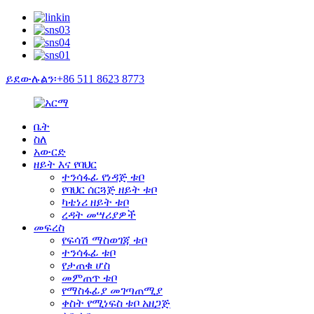
ይደውሉልን፡+86 511 8623 8773
ቤት
ስለ
አውርድ
ዘይት እና የባህር
ተንሳፋፊ የነዳጅ ቱቦ
የባህር ሰርጓጅ ዘይት ቱቦ
ካቴነሪ ዘይት ቱቦ
ረዳት መሣሪያዎች
መፍረስ
የፍሳሽ ማስወገጃ ቱቦ
ተንሳፋፊ ቱቦ
የታጠቁ ሆስ
መምጠጥ ቱቦ
የማስፋፊያ መገጣጠሚያ
ቀስት የሚነፍስ ቱቦ አዘጋጅ