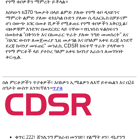
የጎማ ቱቦዎችን ማምረት ይችላል።
እስካሁን ከ370 ዓመታት በላይ ልምድ ያለው የጎማ ቱቦ ዲዛይንና
ማምረት ልምድ ያለው ቴክኒካል ቡድን ያለው ሲዲአርኤስ በቻይናም
ሆነ በውጭ አገር በመቶ ሺዎች የሚቆጠሩ የጎማ ቱቦዎችን አቅርቧል፣
ብዙዎቹም እንደገና በመደርደር ላይ ናቸው። የቢዝነስ ፍልስፍናን
በመከተል "በቅንነት እና በአመራር ጥራት ያለው ንግድ መመስረት" እና
"በአገር ውስጥ ለመጀመሪያ ጊዜ መታገል እና በዓለም አቀፍ ደረጃ አንደኛ
ደረጃ ኩባንያ መፍጠር" መንፈስ, CDSR ከፍተኛ ጥራት ያላቸውን
የጎማ ምርቶች ላይ ያተኮረ ዓለም አቀፍ ኩባንያ እራሱን ለመገንባት
ቆርጧል.
ስለ ምርቶቻችን ጥያቄዎች፣ እባክዎን ኢሜልዎን ለእኛ ይተዉልን እና በ24
ሰዓታት ውስጥ እንገናኛለን።
ጥያቄ
ቁጥር 222፣ ጂንሊንግ ምዕራብ መንገድ፣ የልማት ዞን፣ ዳኒያንግ