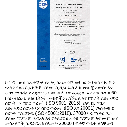
ከ 120 በላይ ሰራተኞች ያሉት, ከእነዚህም መካከል 30 ቴክኒሻኖች እና
የአስተዳደር ሰራተኞች ናቸው, ሲዲአርኤስ ለቴክኖሎጂ እድገት እና
ራስን ማሻሻል ለረጅም ጊዜ ቁርጠኛ ሆኖ ቆይቷል, እና እስካሁን ከ 60
በላይ ብሄራዊ የባለቤትነት መብቶችን አግኝቷል እና የጥራት አስተዳደር
ስርዓት የምስክር ወረቀት (ISO 9001: 2015), የአካባቢ ጥበቃ
አስተዳደር ስርዓት የምስክር ወረቀት (ISO እና 20001) የአስተዳደር
ስርዓት ማረጋገጫ (ISO 45001:2018). 37000 ካሬ ሜትር ቦታ
ያለው ማምረቻ ፋብሪካ እና የተለያዩ ዘመናዊ ማምረቻ እና መሞከሪያ
መሳሪያዎች ሲዲአርኤስ በአመት 20000 ከፍተኛ ጥራት ያላቸውን