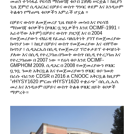
መጠን ተንሳፋፊ የፍሳሽ ማስወገጃ ቱቦ በ 1996 ሠርቷል ፣ ከዚያን
ጊዜ ጀምሮ ሲዲአርአር በቻይና ውስጥ ግንባር ቀደም እና እንዲሁም
ትልቁን የማጠጫ ቱቦዎችን አምራች ሆኗል ።
በቻይና ውስጥ ለመጀመሪያ ጊዜ የዘይት መሳብ እና የፍሳሽ
ማስወገጃ ቱቦዎችን (የባህር ቧንቧዎችን እንደ OCIMF-1991 ፣
አራተኛው እትም) በቻይና ውስጥ ያዘጋጀ እና በ 2004
የመጀመሪያውን ብሄራዊ የፈጠራ ባለቤትነት ያገኘ የመጀመሪያው
ኩባንያ ነው ፣ ከዚያ በቻይና ውስጥ የመጀመሪያው እና ብቸኛው
ኩባንያ ፣ ሲዲአርኤስ በሲዲ የመጀመሪያ ፕሮቶታይፕ ተቀባይነት
ያለው እና በሲዲ የተረጋገጠ በዓመት ውስጥ በሲዲ የተረጋገጠ እና
የተረጋገጠው በ 2007 ነው ። የሬሳ ቱቦ እንደ OCIMF-
GMPHOM 2009. ሲዲአር በ 2008 የመጀመሪያውን የባህር
ቧንቧ ገመድ አቅርቧል እና የመጀመሪያውን የባህር ቱቦ ገመድ
በራሱ ብራንድ CDSR በ 2016 ለ CNOOC አቅርቧል ከዚያም
"የHYSY1620 ምርጡ የHYSY1620 ተቋራጭ" በሲ.ሲ.ኤስ.
መሪ እና እንዲሁም በቻይና ውስጥ ትልቁ የባህር ዘይት ቱቦዎች
ማምረት።