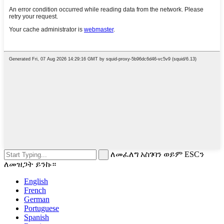
ለመፈለግ አስገባን ወይም ESCን
ለመዝጋት ይንኩ።
English
French
German
Portuguese
Spanish