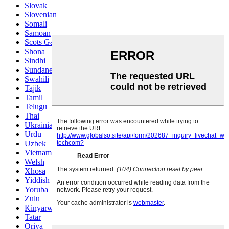
Slovak
Slovenian
Somali
Samoan
Scots Gaelic
Shona
Sindhi
Sundanese
Swahili
Tajik
Tamil
Telugu
Thai
Ukrainian
Urdu
Uzbek
Vietnamese
Welsh
Xhosa
Yiddish
Yoruba
Zulu
Kinyarwanda
Tatar
Oriya