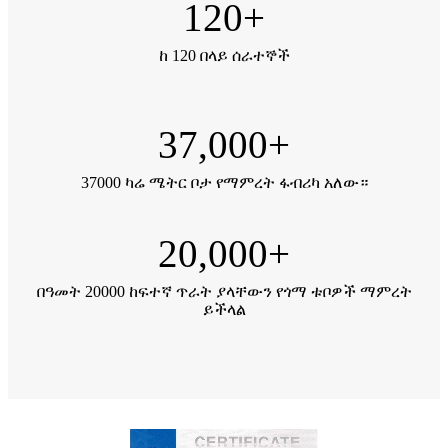
120
+
ከ 120 በላይ ሰራተኞች
37,000
+
37000 ካሬ ሜትር ቦታ የማምረት ፋብሪካ አለው።
20,000
+
በዓመት 20000 ከፍተኛ ጥራት ያላቸውን የጎማ ቱቦዎች ማምረት
ይችላል