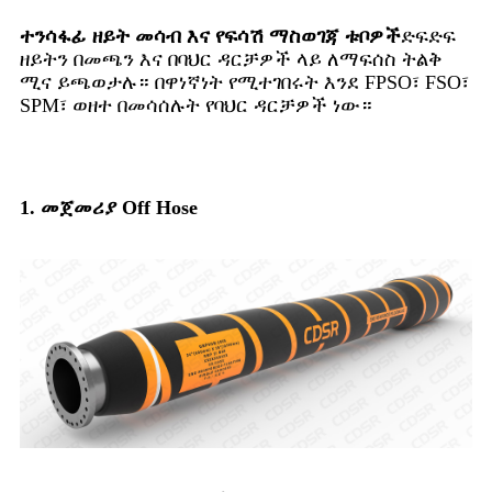
ተንሳፋፊ ዘይት መሳብ እና የፍሳሽ ማስወገጃ ቱቦዎች
ድፍድፍ
ዘይትን በመጫን እና በባህር ዳርቻዎች ላይ ለማፍሰስ ትልቅ
ሚና ይጫወታሉ። በዋነኛነት የሚተገበሩት እንደ FPSO፣ FSO፣
SPM፣ ወዘተ በመሳሰሉት የባህር ዳርቻዎች ነው።
1. መጀመሪያ Off Hose