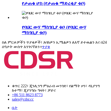
የታጠቁ ሆስ (የታጠቁ ማድረቂያ ቱቦ)
የባህር ውሃ ማስገቢያ ቱቦ (የባህር ውሃ
ማስገቢያ ቱቦ)
ስለ ምርቶቻችን ጥያቄዎች፣ እባክዎን ኢሜልዎን ለእኛ ይተዉልን እና በ24
ሰዓታት ውስጥ እንገናኛለን።
ጥያቄ
ቁጥር 222፣ ጂንሊንግ ምዕራብ መንገድ፣ የልማት ዞን፣ ዳኒያንግ
ከተማ፣ ጂያንግሱ ግዛት፣ ቻይና
+86 511 8623 8773
sales@cdsr.cc
ቤት