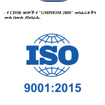
- የ CDSR ቱቦዎች የ "GMPHOM 2009" መስፈርቶችን
ሙሉ በሙሉ ያከብራሉ.