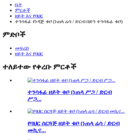
ቤት
ምርቶች
ዘይት እና የባህር
ተንሳፋፊ የነዳጅ ቱቦ (ነጠላ ሬሳ / ድርብ በድን ተንሳፋፊ ቱቦ)
ምድቦች
መፍረስ
ዘይት እና የባህር
ተለይተው የቀረቡ ምርቶች
ተንሳፋፊ ዘይት ቱቦ (ነጠላ ሥጋ / ድርብ
ሥጋ...
የባህር ሰርጓጅ ዘይት ቱቦ (ነጠላ ሬሳ / ድርብ
መኪና...