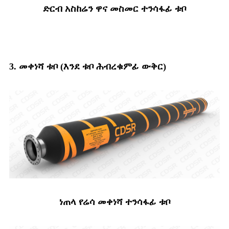
ድርብ አስከሬን ዋና መስመር ተንሳፋፊ ቱቦ
3. መቀነሻ ቱቦ (እንደ ቱቦ ሕብረቁምፊ ውቅር)
ነጠላ የሬሳ መቀነሻ ተንሳፋፊ ቱቦ