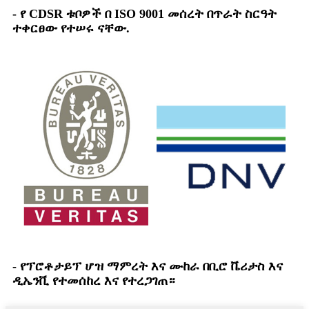
- የ CDSR ቱቦዎች በ ISO 9001 መሰረት በጥራት ስርዓት
ተቀርፀው የተሠሩ ናቸው.
- የፕሮቶታይፕ ሆዝ ማምረት እና ሙከራ በቢሮ ቬሪታስ እና
ዲኤንቪ የተመሰከረ እና የተረጋገጠ።