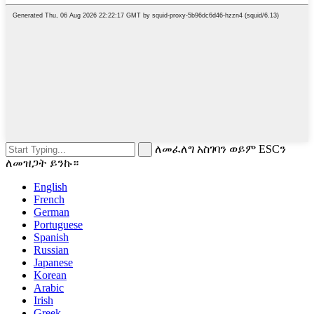
ለመፈለግ አስገባን ወይም ESCን
ለመዝጋት ይንኩ።
English
French
German
Portuguese
Spanish
Russian
Japanese
Korean
Arabic
Irish
Greek