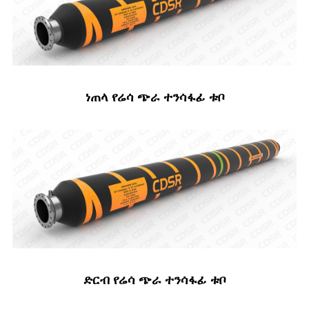
ነጠላ የሬሳ ጭራ ተንሳፋፊ ቱቦ
ድርብ የሬሳ ጭራ ተንሳፋፊ ቱቦ