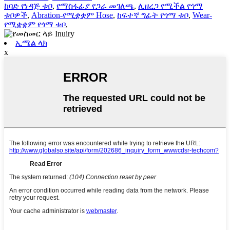
ከባድ የነዳጅ ቱቦ
,
የማስፋፊያ የጋራ መገለጫ
,
ሊዘረጋ የሚችል የጎማ
ቱቦዎች
,
Abration-የሚቋቋም Hose
,
ከፍተኛ ግፊት የጎማ ቱቦ
,
Wear-
የሚቋቋም የጎማ ቱቦ
,
ኢሜል ላክ
x