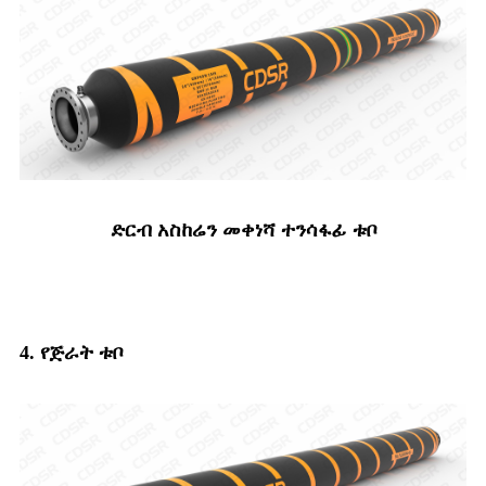
ድርብ አስከሬን መቀነሻ ተንሳፋፊ ቱቦ
4. የጅራት ቱቦ