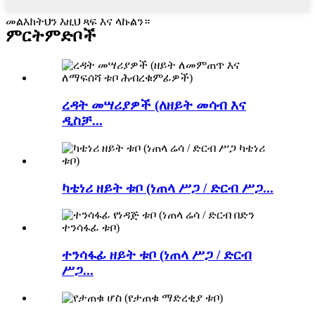
መልእክትህን እዚህ ጻፍ እና ላኩልን።
ምርት
ምድቦች
ረዳት መሣሪያዎች (ለዘይት መሳብ እና
ዲስቻ...
ካቴነሪ ዘይት ቱቦ (ነጠላ ሥጋ / ድርብ ሥጋ...
ተንሳፋፊ ዘይት ቱቦ (ነጠላ ሥጋ / ድርብ
ሥጋ...