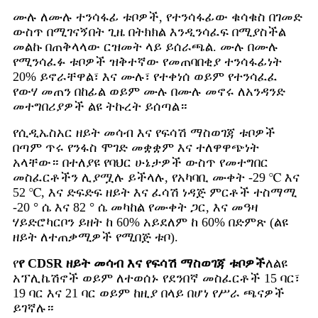
ሙሉ ለሙሉ ተንሳፋፊ ቱቦዎች, የተንሳፋፊው ቁሳቁስ በገመድ
ውስጥ በሚገናኝበት ጊዜ በትክክል እንዲንሳፈፍ በሚያስችል
መልኩ በጠቅላላው ርዝመት ላይ ይሰራጫል. ሙሉ በሙሉ
የሚንሳፈፉ ቱቦዎች ዝቅተኛው የመጠባበቂያ ተንሳፋፊነት
20% ይኖራቸዋል፣ እና ሙሉ፣ የተቀነሰ ወይም የተንሳፈፈ
የውሃ መጠን በከፊል ወይም ሙሉ በሙሉ መኖሩ ለአንዳንድ
መተግበሪያዎች ልዩ ትኩረት ይሰጣል።
የሲዲኤስአር ዘይት መሳብ እና የፍሳሽ ማስወገጃ ቱቦዎች
በጣም ጥሩ የንፋስ ሞገድ መቋቋም እና ተለዋዋጭነት
አላቸው። በተለያዩ የባህር ሁኔታዎች ውስጥ የመተግበር
መስፈርቶችን ሊያሟሉ ይችላሉ, የአካባቢ ሙቀት -29 ℃ እና
52 ℃, እና ድፍድፍ ዘይት እና ፈሳሽ ነዳጅ ምርቶች ተስማሚ
-20 ° ሴ እና 82 ° ሴ መካከል የሙቀት ጋር, እና መዓዛ
ሃይድሮካርቦን ይዘት ከ 60% አይደለም ከ 60% በድምጽ (ልዩ
ዘይት ለተጠቃሚዎች የሚበጅ ቱቦ).
የ
የ CDSR ዘይት መሳብ እና የፍሳሽ ማስወገጃ ቱቦዎች
ለልዩ
አፕሊኬሽኖች ወይም ለተወሰኑ የደንበኛ መስፈርቶች 15 ባር፣
19 ባር እና 21 ባር ወይም ከዚያ በላይ በሆነ የሥራ ጫናዎች
ይገኛሉ።