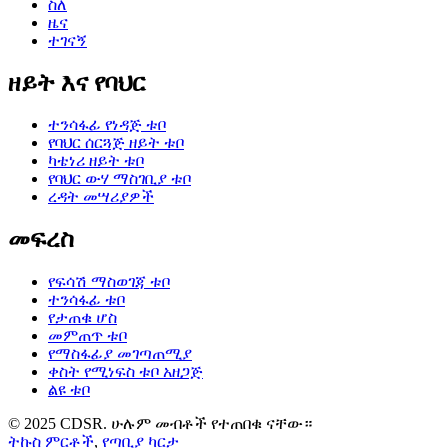
ስለ
ዜና
ተገናኝ
ዘይት እና የባህር
ተንሳፋፊ የነዳጅ ቱቦ
የባህር ሰርጓጅ ዘይት ቱቦ
ካቴነሪ ዘይት ቱቦ
የባህር ውሃ ማስገቢያ ቱቦ
ረዳት መሣሪያዎች
መፍረስ
የፍሳሽ ማስወገጃ ቱቦ
ተንሳፋፊ ቱቦ
የታጠቁ ሆስ
መምጠጥ ቱቦ
የማስፋፊያ መገጣጠሚያ
ቀስት የሚነፍስ ቱቦ አዘጋጅ
ልዩ ቱቦ
© 2025 CDSR. ሁሉም መብቶች የተጠበቁ ናቸው።
ትኩስ ምርቶች
,
የጣቢያ ካርታ