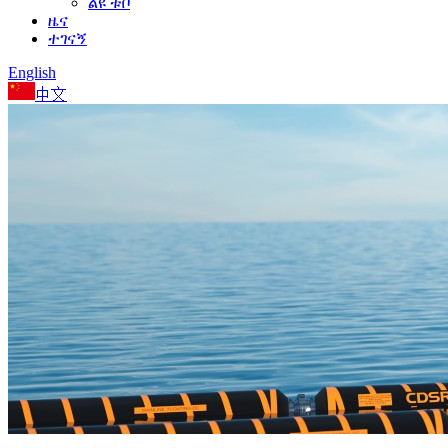
ልዩ ቱቦ
ዜና
ተገናኝ
English
中文