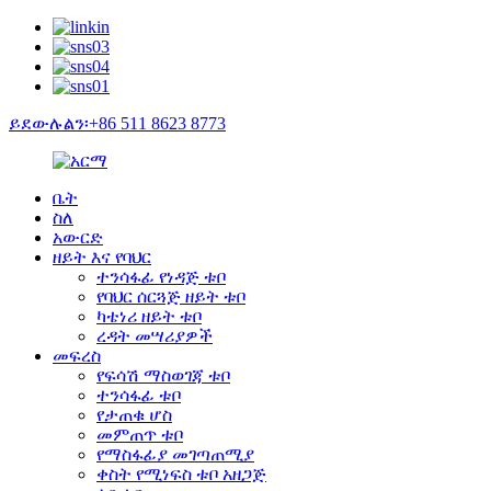
ይደውሉልን፡+86 511 8623 8773
ቤት
ስለ
አውርድ
ዘይት እና የባህር
ተንሳፋፊ የነዳጅ ቱቦ
የባህር ሰርጓጅ ዘይት ቱቦ
ካቴነሪ ዘይት ቱቦ
ረዳት መሣሪያዎች
መፍረስ
የፍሳሽ ማስወገጃ ቱቦ
ተንሳፋፊ ቱቦ
የታጠቁ ሆስ
መምጠጥ ቱቦ
የማስፋፊያ መገጣጠሚያ
ቀስት የሚነፍስ ቱቦ አዘጋጅ