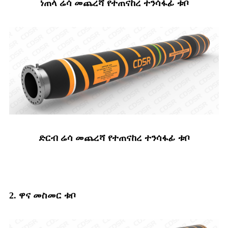
ነጠላ ሬሳ መጨረሻ የተጠናከረ ተንሳፋፊ ቱቦ
ድርብ ሬሳ መጨረሻ የተጠናከረ ተንሳፋፊ ቱቦ
2. ዋና መስመር ቱቦ