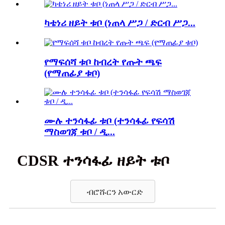
ካቴነሪ ዘይት ቱቦ (ነጠላ ሥጋ / ድርብ ሥጋ...
የማፍሰሻ ቱቦ ከብረት የጡት ጫፍ
(የማጠፊያ ቱቦ)
ሙሉ ተንሳፋፊ ቱቦ (ተንሳፋፊ የፍሳሽ
ማስወገጃ ቱቦ / ዲ...
CDSR ተንሳፋፊ ዘይት ቱቦ
ብሮሹርን አውርድ