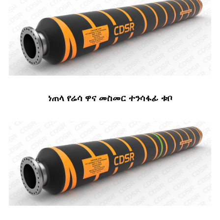
ነጠላ የሬሳ ዋና መስመር ተንሳፋፊ ቱቦ