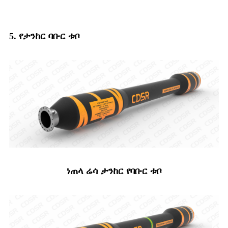
5. የታንከር ባቡር ቱቦ
ነጠላ ሬሳ ታንከር የባቡር ቱቦ