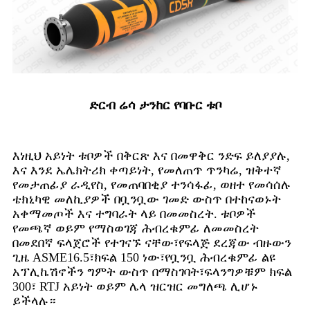
ድርብ ሬሳ ታንከር የባቡር ቱቦ
እነዚህ አይነት ቱቦዎች በቅርጽ እና በመዋቅር ንድፍ ይለያያሉ,
እና እንደ ኤሌክትሪክ ቀጣይነት, የመለጠጥ ጥንካሬ, ዝቅተኛ
የመታጠፊያ ራዲየስ, የመጠባበቂያ ተንሳፋፊ, ወዘተ የመሳሰሉ
ቴክኒካዊ መለኪያዎች በቧንቧው ገመድ ውስጥ በተከናወኑት
አቀማመጦች እና ተግባራት ላይ በመመስረት. ቱቦዎች
የመጫኛ ወይም የማስወገጃ ሕብረቁምፊ ለመመስረት
በመደበኛ ፍላጀሮች የተገናኙ ናቸው፣የፍላጅ ደረጃው ብዙውን
ጊዜ ASME16.5፣ክፍል 150 ነው፣የቧንቧ ሕብረቁምፊ ልዩ
አፕሊኬሽኖችን ግምት ውስጥ በማስገባት፣ፍላንግዎቹም ክፍል
300፣ RTJ አይነት ወይም ሌላ ዝርዝር መግለጫ ሊሆኑ
ይችላሉ።