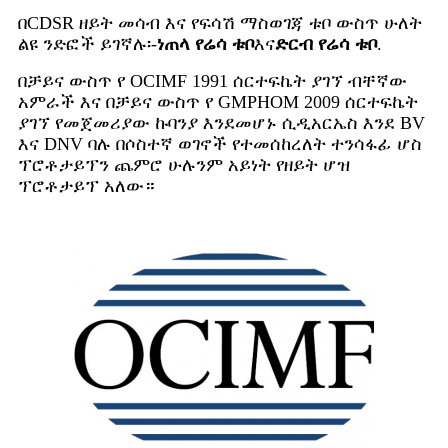
በCDSR ዘይት መሳብ እና የፍሳሽ ማስወገጃ ቱቦ ውስጥ ሁለት
ልዩ ንድፎች ይገኛሉ፡-
ነጠላ የሬሳ ቱቦ
እና
ድርብ የሬሳ ቱቦ
.
በቻይና ውስጥ የ OCIMF 1991 ሰርተፍኬት ያገኘ ብቸኛው
አምራች እና በቻይና ውስጥ የ GMPHOM 2009 ሰርተፍኬት
ያገኘ የመጀመሪያው ኩባንያ እንደመሆኑ ሲዲአርኤስ እንደ BV
እና DNV ባሉ በሶስተኛ ወገኖች የተመሰከረለት ተንሳፋፊ ሆስ
ፕሮቶታይፕን ጨምሮ ሁሉንም አይነት የዘይት ሆዝ
ፕሮቶታይፕ አለው።